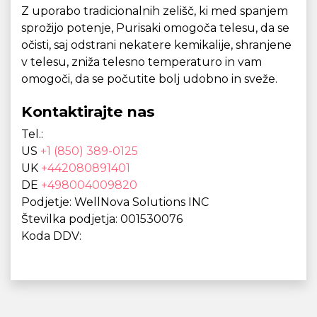
Z uporabo tradicionalnih zelišč, ki med spanjem
sprožijo potenje, Purisaki omogoča telesu, da se
očisti, saj odstrani nekatere kemikalije, shranjene
v telesu, zniža telesno temperaturo in vam
omogoči, da se počutite bolj udobno in sveže.
Kontaktirajte nas
Tel.:
US
+1 (850) 389-0125
UK
+442080891401
DE
+498004009820
Podjetje: WellNova Solutions INC
Številka podjetja: 001530076
Koda DDV: