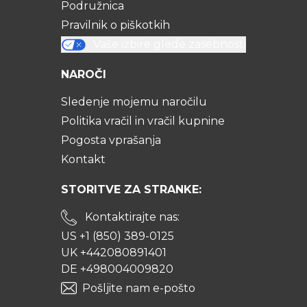
Podružnica
Pravilnik o piškotkih
Vaše izbire glede zasebnosti
NAROČI
Sledenje mojemu naročilu
Politika vračil in vračil kupnine
Pogosta vprašanja
Kontakt
STORITVE ZA STRANKE:
Kontaktirajte nas:
US +1 (850) 389-0125
UK +442080891401
DE +498004009820
Pošljite nam e-pošto