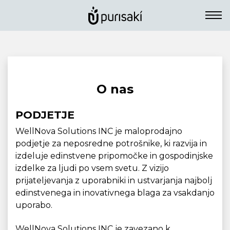
O nas
PODJETJE
WellNova Solutions INC je maloprodajno
podjetje za neposredne potrošnike, ki razvija in
izdeluje edinstvene pripomočke in gospodinjske
izdelke za ljudi po vsem svetu. Z vizijo
prijateljevanja z uporabniki in ustvarjanja najbolj
edinstvenega in inovativnega blaga za vsakdanjo
uporabo.
WellNova Solutions INC je zavezano k