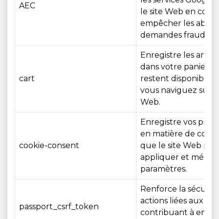
AEC
le site Web en cont
empêcher les abus e
demandes fraudule
Enregistre les articl
dans votre panier afi
cart
restent disponibles
vous naviguez sur le
Web.
Enregistre vos préf
en matière de cookie
cookie-consent
que le site Web puis
appliquer et mémori
paramètres.
Renforce la sécurit
actions liées aux c
passport_csrf_token
contribuant à empê