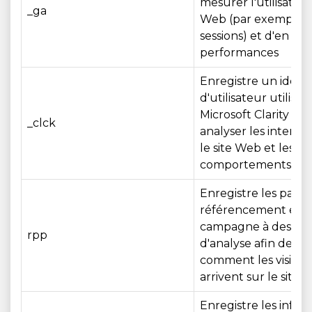
mesurer l'utilisation
_ga
Web (par exemple, vi
sessions) et d'en amé
performances
Enregistre un identi
d'utilisateur utilisé 
Microsoft Clarity po
_clck
analyser les interac
le site Web et les
comportements d'uti
Enregistre les para
référencement et 
campagne à des fin
rpp
d'analyse afin de 
comment les visiteu
arrivent sur le site
Enregistre les infor