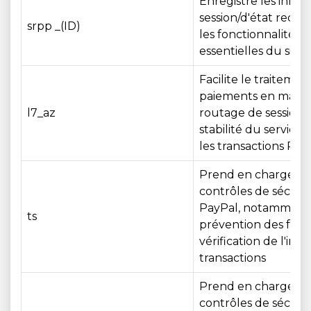
Enregistre les infor
session/d'état requi
srpp _(ID)
les fonctionnalités
essentielles du site
Facilite le traitemen
paiements en maint
l7_az
routage de session e
stabilité du service
les transactions Pay
Prend en charge le
contrôles de sécuri
PayPal, notamment 
ts
prévention des fraud
vérification de l'inté
transactions
Prend en charge le
contrôles de sécuri