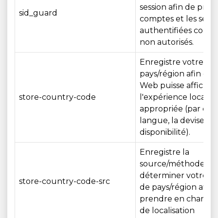
session afin de prot
sid_guard
comptes et les sessi
authentifiées contre
non autorisés.
Enregistre votre sél
pays/région afin que 
Web puisse afficher
store-country-code
l'expérience localis
appropriée (par exe
langue, la devise, la
disponibilité).
Enregistre la
source/méthode uti
déterminer votre p
store-country-code-src
de pays/région afin 
prendre en charge l
de localisation