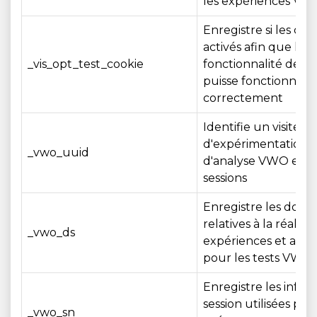
les expériences V
Enregistre si les coo
activés afin que la
_vis_opt_test_cookie
fonctionnalité de te
puisse fonctionner
correctement
Identifie un visiteur 
d'expérimentation e
_vwo_uuid
d'analyse VWO entr
sessions
Enregistre les donn
relatives à la réalisa
_vwo_ds
expériences et au r
pour les tests VWO
Enregistre les infor
session utilisées pou
_vwo_sn