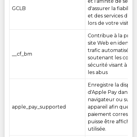
et l'affinité de sessio
GCLB
d'assurer la fiabilit
et des services du s
lors de votre visite
Contribue à la prot
site Web en identifia
trafic automatisé et
__cf_bm
soutenant les contr
sécurité visant à e
les abus
Enregistre la disponi
d'Apple Pay dans vo
navigateur ou sur v
apple_pay_supported
appareil afin que l'
paiement correspo
puisse être affichée
utilisée.