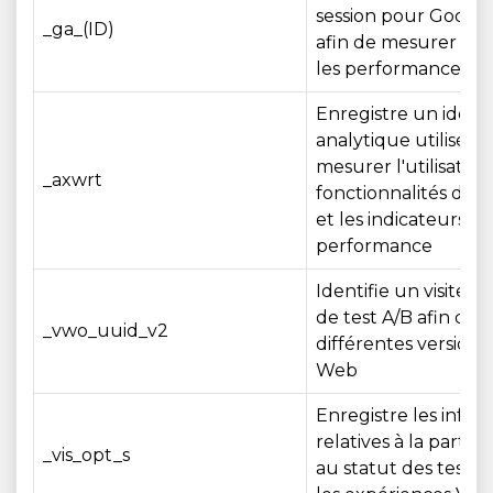
session pour Google
_ga_(ID)
afin de mesurer l'uti
les performances d
Enregistre un identi
analytique utilisé p
mesurer l'utilisation
_axwrt
fonctionnalités du 
et les indicateurs de
performance
Identifie un visiteur 
de test A/B afin d'é
_vwo_uuid_v2
différentes versions 
Web
Enregistre les infor
relatives à la partici
_vis_opt_s
au statut des tests 