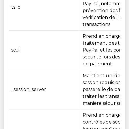
PayPal, notamment 
ts_c
prévention des fraud
vérification de l'inté
transactions
Prend en charge le
traitement des tran
sc_f
PayPal et les contrô
sécurité lors des int
de paiement
Maintient un identif
session requis par la
_session_server
passerelle de paie
traiter les transacti
manière sécurisée
Prend en charge le
contrôles de sécuri
les services Google u