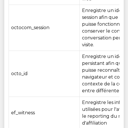
Enregistre un identi
session afin que le 
puisse fonctionner 
octocom_session
conserver le contex
conversation penda
visite.
Enregistre un identi
persistant afin que 
puisse reconnaître 
octo_id
navigateur et conse
contexte de la conv
entre différentes visi
Enregistre les infor
utilisées pour l'attr
ef_witness
le reporting du mar
d'affiliation