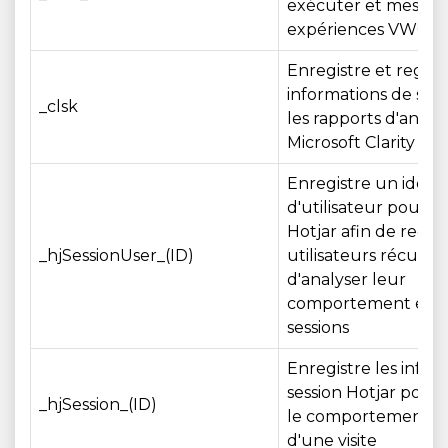
exécuter et mesurer
expériences VWO
Enregistre et regro
informations de ses
_clsk
les rapports d'analy
Microsoft Clarity
Enregistre un identi
d'utilisateur pour le
Hotjar afin de recon
_hjSessionUser_(ID)
utilisateurs récurre
d'analyser leur
comportement entr
sessions
Enregistre les infor
session Hotjar pour 
_hjSession_(ID)
le comportement a
d'une visite