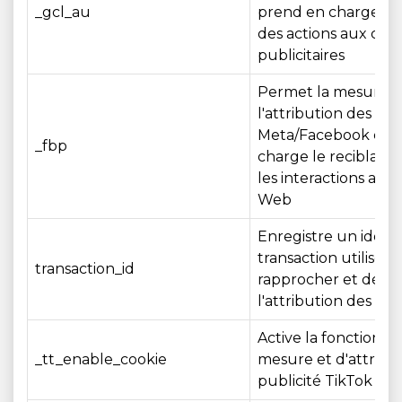
_gcl_au
prend en charge l'a
des actions aux ca
publicitaires
Permet la mesure e
l'attribution des pub
Meta/Facebook et 
_fbp
charge le reciblage
les interactions avec 
Web
Enregistre un identi
transaction utilisé p
transaction_id
rapprocher et décla
l'attribution des affi
Active la fonctionna
_tt_enable_cookie
mesure et d'attribut
publicité TikTok