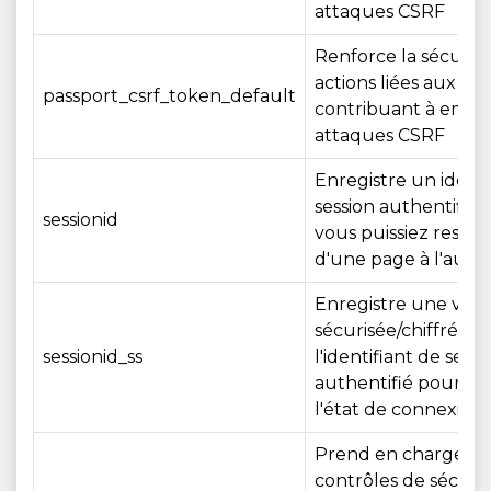
attaques CSRF
Renforce la sécurit
actions liées aux c
passport_csrf_token_default
contribuant à empê
attaques CSRF
Enregistre un identi
session authentifié 
sessionid
vous puissiez reste
d'une page à l'autre
Enregistre une vers
sécurisée/chiffrée d
sessionid_ss
l'identifiant de sessi
authentifié pour ma
l'état de connexion.
Prend en charge le
contrôles de sécuri