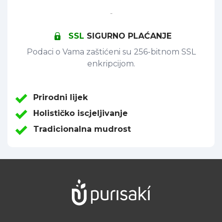
-
SSL
SIGURNO PLAĆANJE
Podaci o Vama zaštićeni su 256-bitnom SSL
enkripcijom.
Prirodni lijek
Holističko iscjeljivanje
Tradicionalna mudrost