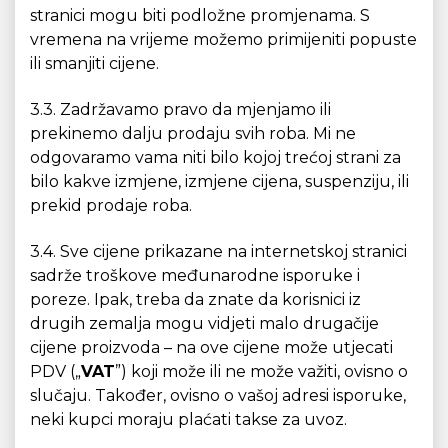
stranici mogu biti podložne promjenama. S
vremena na vrijeme možemo primijeniti popuste
ili smanjiti cijene.
3.3. Zadržavamo pravo da mjenjamo ili
prekinemo dalju prodaju svih roba. Mi ne
odgovaramo vama niti bilo kojoj trećoj strani za
bilo kakve izmjene, izmjene cijena, suspenziju, ili
prekid prodaje roba.
3.4. Sve cijene prikazane na internetskoj stranici
sadrže troškove međunarodne isporuke i
poreze. Ipak, treba da znate da korisnici iz
drugih zemalja mogu vidjeti malo drugačije
cijene proizvoda – na ove cijene može utjecati
PDV („
VAT
”) koji može ili ne može važiti, ovisno o
slučaju. Također, ovisno o vašoj adresi isporuke,
neki kupci moraju plaćati takse za uvoz.