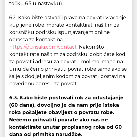
točku 6.5 u nastavku).
6.2. Kako biste ostvarili pravo na povrat i vraćanje
kupljene robe, morate kontaktirati naš tim za
korisničku podršku ispunjavanjem online
obrasca za kontakt na
https://purisaki.com/contact
. Nakon što
kontaktirate naš tim za podršku, dobit ćete kod
za povrat i adresu za povrat – molimo imajte na
umu da ćemo prihvatiti povrat robe samo ako se
šalje s dodijeljenim kodom za povrat i dostavi na
navedenu adresu za povrat.
6.3. Kako biste poštovali rok za odustajanje
(60 dana), dovoljno je da nam prije isteka
roka pošaljete obavijest o povratu robe.
Nećemo prihvatiti povrate ako nas ne
kontaktirate unutar propisanog roka od 60
dana od primitka narudžbe.