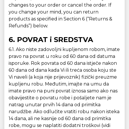
changes to your order or cancel the order. If
you change your mind, you can return
products as specified in Section 6 (“Returns &
Refunds”) below.
6. POVRAT i SREDSTVA
6.1. Ako niste zadovoljni kupljenom robom, imate
pravo na povrat u roku od 60 dana od datuma
isporuke. Rok povrata od 60 dana istječe nakon
60 dana od dana kada Vi ili treća osoba koju ste
Vi naveli (a koja nije prijevoznik) fizički preuzme
kupljenu robu. Međutim, imajte na umu da
imate pravo na puni povrat iznosa samo ako nas
obavijestite o povratu robe i pošaljete nam je
natrag unutar prvih 14 dana od primitka
narudžbe. Ako odlučite vratiti robu nakon isteka
14 dana, ali ne kasnije od 60 dana od primitka
robe, mogu se naplatiti dodatni troškovi (vidi