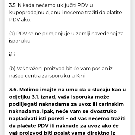
3.5. Nikada nećemo uključiti PDV u
kupoprodajnu cijenu i nećemo tražiti da platite
PDV ako:
(a) PDV se ne primjenjuje u zemlji navedenoj za
isporuku;
i/ili
(b) Vaš traženi proizvod bit će vam poslan iz
našeg centra za isporuku u Kini.
3.6. Molimo imajte na umu da u slučaju kao u
odjeljku 3.1. iznad, vaša isporuka može
podlijegati naknadama za uvoz ili carinskim
naknadama. Ipak, neće vam se dvostruko
naplaćivati isti porezi - od vas nećemo tražiti
da plaćate PDV ili naknade za uvoz ako će
vaš proizvod biti poslat vama direktno iz