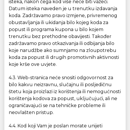
isteka, nakon čega kod više neće biti važeći.
Datum isteka naveden je u trenutku izdavanja
koda. Zadržavamo pravo izmjene, privremenog
obustavljanja ili ukidanja bilo kojeg koda za
popust ili programa kupona u bilo kojem
trenutku bez prethodne obavijesti. Također
zadržavamo pravo otkazivanja ili odbijanja bilo
koje narudžbe ako sumnjamo na zloupotrebu
koda za popust ili drugih promotivnih aktivnosti
koje krše ove uvjete.
4.3. Web-stranica neće snositi odgovornost za
bilo kakvu neizravnu, slučajnu ili posljedičnu
štetu koja proizlazi iz korištenja ili nemogućnosti
korištenja kodova za popust, uključujući, ali ne
ograničavajući se na tehničke probleme ili
neovlašten pristup.
4.4. Kod koji Vam je poslan morate unijeti