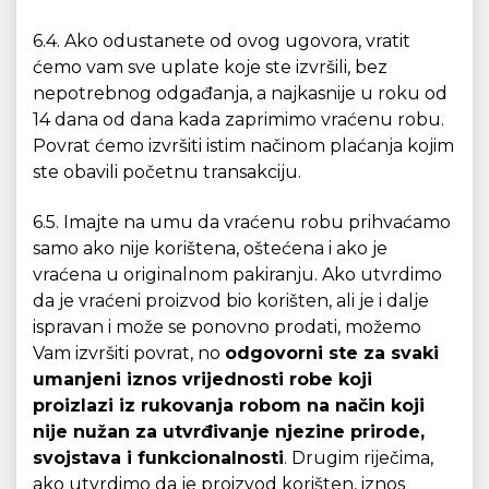
6.4. Ako odustanete od ovog ugovora, vratit
ćemo vam sve uplate koje ste izvršili, bez
nepotrebnog odgađanja, a najkasnije u roku od
14 dana od dana kada zaprimimo vraćenu robu.
Povrat ćemo izvršiti istim načinom plaćanja kojim
ste obavili početnu transakciju.
6.5. Imajte na umu da vraćenu robu prihvaćamo
samo ako nije korištena, oštećena i ako je
vraćena u originalnom pakiranju. Ako utvrdimo
da je vraćeni proizvod bio korišten, ali je i dalje
ispravan i može se ponovno prodati, možemo
Vam izvršiti povrat, no
odgovorni ste za svaki
umanjeni iznos vrijednosti robe koji
proizlazi iz rukovanja robom na način koji
nije nužan za utvrđivanje njezine prirode,
svojstava i funkcionalnosti
. Drugim riječima,
ako utvrdimo da je proizvod korišten, iznos