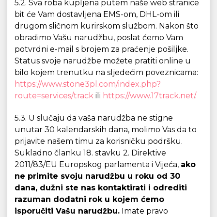
5.2. Sva roba kupljena putem naše web stranice
bit će Vam dostavljena EMS-om, DHL-om ili
drugom sličnom kurirskom službom. Nakon što
obradimo Vašu narudžbu, poslat ćemo Vam
potvrdni e-mail s brojem za praćenje pošiljke.
Status svoje narudžbe možete pratiti online u
bilo kojem trenutku na sljedećim poveznicama:
https://www.stone3pl.com/index.php?
route=services/track
ili
https://www.17track.net/
.
5.3. U slučaju da vaša narudžba ne stigne
unutar 30 kalendarskih dana, molimo Vas da to
prijavite našem timu za korisničku podršku.
Sukladno članku 18. stavku 2. Direktive
2011/83/EU Europskog parlamenta i Vijeća,
ako
ne primite svoju narudžbu u roku od 30
dana, dužni ste nas kontaktirati i odrediti
razuman dodatni rok u kojem ćemo
isporučiti Vašu narudžbu.
Imate pravo