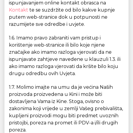
ispunjavanjem online kontakt obrasca na
Kontakt
te se suzdržite od bilo kakve kupnje
putem web-stranice dok u potpunosti ne
razumijete sve odredbe i uvjete.
1.6. Imamo pravo zabraniti vam pristup i
korištenje web-stranice ili bilo koje njene
značajke ako imamo razloga vjerovati da ne
ispunjavate zahtjeve navedene u klauzuli 1.3. ili
ako imamo razloga vjerovati da kršite bilo koju
drugu odredbu ovih Uvjeta.
1.7. Molimo imajte na umu da je većina Naših
proizvoda proizvedena u Kini i može biti
dostavljena Vama iz Kine. Stoga, ovisno o
zakonima koji vrijede u zemlji Vašeg prebivališta,
kupljeni proizvodi mogu biti predmet uvoznih
pristojbi, poreza na promet ili PDV-a i/ili drugih
poreza.