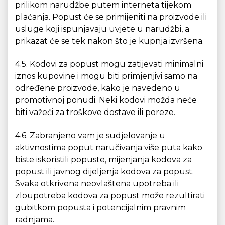
prilikom narudžbe putem interneta tijekom
plaćanja. Popust će se primijeniti na proizvode ili
usluge koji ispunjavaju uvjete u narudžbi, a
prikazat će se tek nakon što je kupnja izvršena.
4.5. Kodovi za popust mogu zatijevati minimalni
iznos kupovine i mogu biti primjenjivi samo na
određene proizvode, kako je navedeno u
promotivnoj ponudi. Neki kodovi možda neće
biti važeći za troškove dostave ili poreze.
4.6. Zabranjeno vam je sudjelovanje u
aktivnostima poput naručivanja više puta kako
biste iskoristili popuste, mijenjanja kodova za
popust ili javnog dijeljenja kodova za popust.
Svaka otkrivena neovlaštena upotreba ili
zloupotreba kodova za popust može rezultirati
gubitkom popusta i potencijalnim pravnim
radnjama.