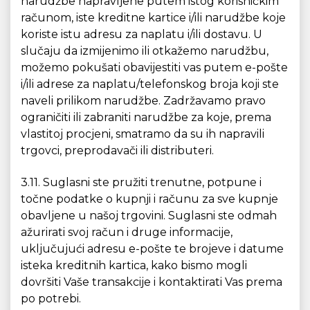
narudžbe napravljene putem istog korisničkim
računom, iste kreditne kartice i/ili narudžbe koje
koriste istu adresu za naplatu i/ili dostavu. U
slučaju da izmijenimo ili otkažemo narudžbu,
možemo pokušati obavijestiti vas putem e-pošte
i/ili adrese za naplatu/telefonskog broja koji ste
naveli prilikom narudžbe. Zadržavamo pravo
ograničiti ili zabraniti narudžbe za koje, prema
vlastitoj procjeni, smatramo da su ih napravili
trgovci, preprodavači ili distributeri.
3.11. Suglasni ste pružiti trenutne, potpune i
točne podatke o kupnji i računu za sve kupnje
obavljene u našoj trgovini. Suglasni ste odmah
ažurirati svoj račun i druge informacije,
uključujući adresu e-pošte te brojeve i datume
isteka kreditnih kartica, kako bismo mogli
dovršiti Vaše transakcije i kontaktirati Vas prema
po potrebi.