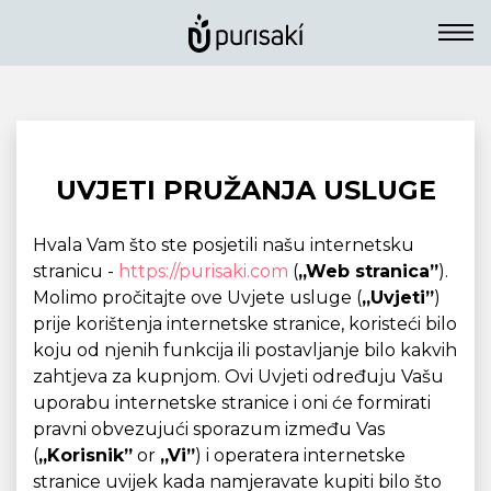
UVJETI PRUŽANJA USLUGE
Hvala Vam što ste posjetili našu internetsku
stranicu -
https://purisaki.com
(
„Web stranica”
).
Molimo pročitajte ove Uvjete usluge (
„Uvjeti”
)
prije korištenja internetske stranice, koristeći bilo
koju od njenih funkcija ili postavljanje bilo kakvih
zahtjeva za kupnjom. Ovi Uvjeti određuju Vašu
uporabu internetske stranice i oni će formirati
pravni obvezujući sporazum između Vas
(
„Korisnik”
or
„Vi”
) i operatera internetske
stranice uvijek kada namjeravate kupiti bilo što