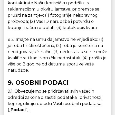
kontaktirate Našu korisničku podršku s
reklamacijom u okviru jamstva, pripremite se
pružiti na zahtjev: (1) fotografije neispravnog
proizvoda; (2) Vaš ID narudžbe i potvrdu o
kupnji ili račun o uplati; (3) kratak opis kvara.
8.2. Imajte na umu da jamstvo ne vrijedi ako: (1)
je roba fizički oštećena; (2) roba je korištena na
neodgovarajući način; (3) nedostatak se ne može
kvalificirati kao tvornički nedostatak; (4) prošlo je
više od 2 godine od datuma isporuke vaše
narudžbe.
9. OSOBNI PODACI
9.1. Obvezujemo se pridržavati svih važećih
odredbi zakona o zaštiti podataka i privatnosti
koji reguliraju obradu Vaših osobnih podataka
(„
Podaci
“).