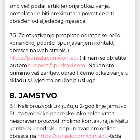
smo već poslali artikl(e) prije otkazivanja,
pretplata će biti prekinuta, a povrat će biti
obrađen od sljedećeg mjeseca.
7.3. Za otkazivanje pretplate obratite se našoj
korisničkoj podršci ispunjavanjem kontakt
obrasca na web stranici (
https://purisaki.com/contact
) ili nam se obratite
putem
support@purisaki.com
. Nakon što
primimo vaš zahtjev, obradit ćemo otkazivanje u
skladu s Uvjetima pružanja usluge.
8. JAMSTVO
8.1. Naši proizvodi uključuju 2-godišnje jamstvo
EU za tvorničke pogreške. Ako želite vratiti
neispravan proizvod, molimo kontaktirajte Našu
korisničku podršku popunjavanjem online
obrasca na
https://purisaki.com/contact
. Kada