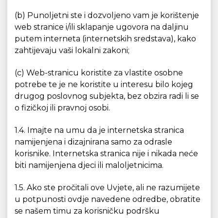
(b) Punoljetni ste i dozvoljeno vam je korištenje
web stranice i/ili sklapanje ugovora na daljinu
putem interneta (internetskih sredstava), kako
zahtijevaju vaši lokalni zakoni;
(c) Web-stranicu koristite za vlastite osobne
potrebe te je ne koristite u interesu bilo kojeg
drugog poslovnog subjekta, bez obzira radi li se
o fizičkoj ili pravnoj osobi.
1.4. Imajte na umu da je internetska stranica
namijenjena i dizajnirana samo za odrasle
korisnike. Internetska stranica nije i nikada neće
biti namijenjena djeci ili maloljetnicima.
1.5. Ako ste pročitali ove Uvjete, ali ne razumijete
u potpunosti ovdje navedene odredbe, obratite
se našem timu za korisničku podršku