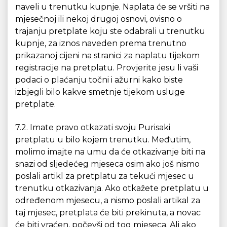
naveli u trenutku kupnje. Naplata će se vršiti na
mjesečnoj ili nekoj drugoj osnovi, ovisno o
trajanju pretplate koju ste odabrali u trenutku
kupnje, za iznos naveden prema trenutno
prikazanoj cijeni na stranici za naplatu tijekom
registracije na pretplatu. Provjerite jesu li vaši
podaci o plaćanju točni i ažurni kako biste
izbjegli bilo kakve smetnje tijekom usluge
pretplate.
7.2. Imate pravo otkazati svoju Purisaki
pretplatu u bilo kojem trenutku. Međutim,
molimo imajte na umu da će otkazivanje biti na
snazi od sljedećeg mjeseca osim ako još nismo
poslali artikl za pretplatu za tekući mjesec u
trenutku otkazivanja. Ako otkažete pretplatu u
određenom mjesecu, a nismo poslali artikal za
taj mjesec, pretplata će biti prekinuta, a novac
će biti vraćen, počevši od tog mjeseca. Ali ako