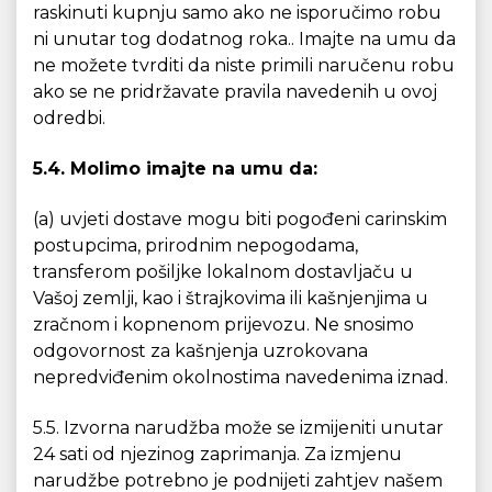
raskinuti kupnju samo ako ne isporučimo robu
ni unutar tog dodatnog roka.. Imajte na umu da
ne možete tvrditi da niste primili naručenu robu
ako se ne pridržavate pravila navedenih u ovoj
odredbi.
5.4. Molimo imajte na umu da:
(a) uvjeti dostave mogu biti pogođeni carinskim
postupcima, prirodnim nepogodama,
transferom pošiljke lokalnom dostavljaču u
Vašoj zemlji, kao i štrajkovima ili kašnjenjima u
zračnom i kopnenom prijevozu. Ne snosimo
odgovornost za kašnjenja uzrokovana
nepredviđenim okolnostima navedenima iznad.
5.5. Izvorna narudžba može se izmijeniti unutar
24 sati od njezinog zaprimanja. Za izmjenu
narudžbe potrebno je podnijeti zahtjev našem