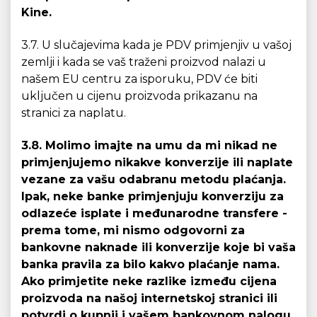
Kine.
3.7. U slučajevima kada je PDV primjenjiv u vašoj
zemlji i kada se vaš traženi proizvod nalazi u
našem EU centru za isporuku, PDV će biti
uključen u cijenu proizvoda prikazanu na
stranici za naplatu.
3.8. Molimo imajte na umu da mi nikad ne
primjenjujemo nikakve konverzije ili naplate
vezane za vašu odabranu metodu plaćanja.
Ipak, neke banke primjenjuju konverziju za
odlazeće isplate i međunarodne transfere -
prema tome, mi nismo odgovorni za
bankovne naknade ili konverzije koje bi vaša
banka pravila za bilo kakvo plaćanje nama.
Ako primjetite neke razlike između cijena
proizvoda na našoj internetskoj stranici ili
potvrdi o kupnji i vašem bankovnom nalogu,