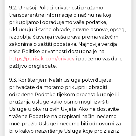
9.2. U našoj Politici privatnosti pružamo
transparentne informacije o načinu na koji
prikupljamo i obrađujemo vaše podatke,
uključujući svrhe obrade, pravne osnove, opseg,
razdoblja čuvanja i vaša prava prema važećim
zakonima o zaštiti podataka. Najnovija verzija
naše Politike privatnosti dostupna je na
https://purisaki.com/privacy
i potičemo vas da je
pažljivo pregledate.
9.3. Korištenjem Naših usluga potvrđujete i
prihvaćate da moramo prikupiti i obraditi
određene Podatke tijekom procesa kupnje ili
pružanja usluge kako bismo mogli izvršiti
Usluge u okviru ovih Uvjeta. Ako ne dostavite
tražene Podatke na propisani način, nećemo
moći pružiti Usluge i nećemo biti odgovorni za
bilo kakvo neizvršenje Usluga koje proizlazi iz