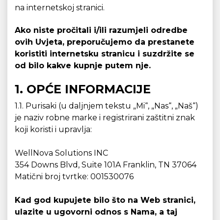
na internetskoj stranici.
Ako niste pročitali i/ili razumjeli odredbe
ovih Uvjeta, preporučujemo da prestanete
koristiti internetsku stranicu i suzdržite se
od bilo kakve kupnje putem nje.
1. OPĆE INFORMACIJE
1.1. Purisaki (u daljnjem tekstu „Mi“, „Nas“, „Naš“)
je naziv robne marke i registrirani zaštitni znak
koji koristi i upravlja:
WellNova Solutions INC
354 Downs Blvd, Suite 101A Franklin, TN 37064
Matični broj tvrtke: 001530076
Kad god kupujete bilo što na Web stranici,
ulazite u ugovorni odnos s Nama, a taj