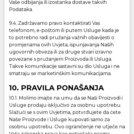
Vaše odbijanja ili izostanka dostave takvih
Podataka.
9.4. Zadržavamo pravo kontaktirati Vas
telefonom, e-poštom ili putem Usluge kada je
to potrebno radi pružanja važnih obavijesti o
promjenama ovih Uvjeta, ispunjavanja Naših
ugovornih obveza ili za druge stvari izravno
povezane s pružanjem Proizvoda ili Usluga.
Takve komunikacije sastavni su dio Usluga i ne
smatraju se marketinškim komunikacijama.
10. PRAVILA PONAŠANJA
10.1. Molimo imajte na umu da se Naši Proizvodi i
Usluge prodaju isključivo za osobnu upotrebu.
Slažući se s ovim Uvjetima, potvrđujete da ćete
Naše Proizvode i Usluge kupovati samo za
osobnu upotrebu. Ovo ograničenje ne utječe na
Vaša zakonska prava kao potrošača prema