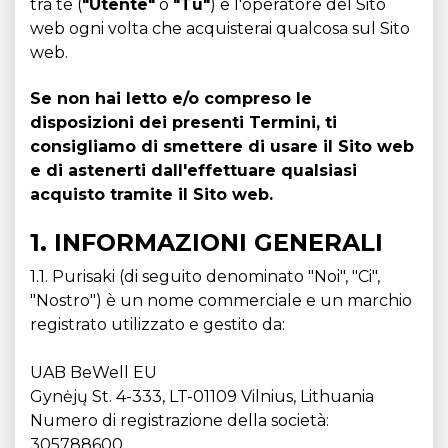
tra te (
"Utente"
o
"Tu"
) e l'operatore del Sito
web ogni volta che acquisterai qualcosa sul Sito
web.
Se non hai letto e/o compreso le
disposizioni dei presenti Termini, ti
consigliamo di smettere di usare il Sito web
e di astenerti dall'effettuare qualsiasi
acquisto tramite il Sito web.
1. INFORMAZIONI GENERALI
1.1. Purisaki (di seguito denominato "Noi", "Ci",
"Nostro") è un nome commerciale e un marchio
registrato utilizzato e gestito da:
UAB BeWell EU
Gynėjų St. 4-333, LT-01109 Vilnius, Lithuania
Numero di registrazione della società:
305788600