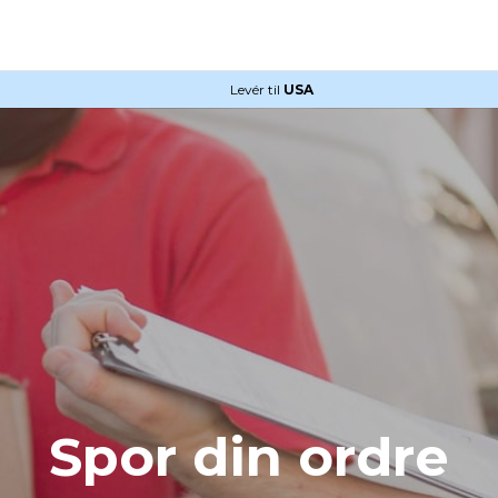
Levér til
USA
Spor din ordre