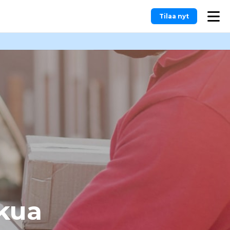
Tilaa nyt
lkua