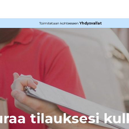
Toimitetaan kohteeseen
Yhdysvallat
raa tilauksesi ku