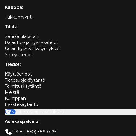
Kauppa:
Tukkumyynti
Tilata:
Seuraa tilaustani
Palautus- ja hyvitysehdot
Usein kysytyt kysymykset
Yhteystiedot
Tiedot:
Käyttöehdot
Tietosuojakäytäntö
Toimituskäytäntö
Meistä
Kumppani
Evästekäytäntö
Tietosuoja-asetuksesi
Asiakaspalvelu:
US +1 (850) 389-0125