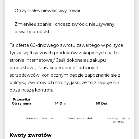
Otrzymałeś niewłaściwy towar;
Zmieniłeś zdanie i chcesz zwrócić nieużywany i
otwarty produkt.
Ta oferta 60-dniowego zwrotu zawartego w polityce
tyczy się fizycznych produktów zakupionych na tej
stronie internetowej/ Jeśli dokonałeś zakupu
produktów „Purisaki-berberine” od innych
sprzedawców, koniecznym będzie zapoznanie się z
polityką zwrotów ich strony, jako, że to znajduje się
poza naszą kontrolą.
Przesyłka
Otrzymana
14 Dni
60 Dni
Pełen Zwrot Kosztów
Zwrot Ceny Produktu
Nie Przyjmujemy
Zwrotów
Kwoty zwrotów