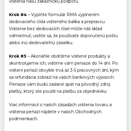
vrátenia našu zákaznícku podporu.
Krok #4
– Vyplňte formulár RMA vyplnením
sledovacieho čísla vráteného balíka a prepravcu.
Vrátenie bez sledovacích čísel môže náš sklad
odmietnuť, uistite sa, že používate doporučenú poštu
alebo inú sledovateľnú zásielku.
Krok #5
– Akonáhle obdržíme vrátené produkty a
skontrolujeme ich, vrátime vám peniaze do 14 dní. Po
vrátení peňazí obvykle trvá až 3-5 pracovných dní, kým
sa refundácia zobrazí na vašich bankových výpisoch.
Peniaze vám budú zaslané späť na pôvodný zdroj
platby, ktorý ste použili na platbu za objednávku.
Viac informácií o našich zásadách vrátenia tovaru a
vrátenia peňazí nájdete v našich Obchodných
podmienkach.