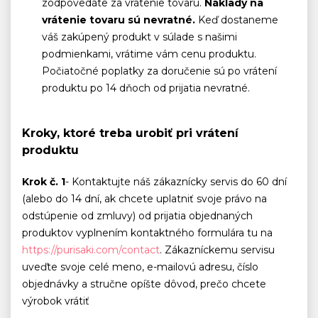
zodpovedáte za vrátenie tovaru.
Náklady na
vrátenie tovaru sú nevratné.
Keď dostaneme
váš zakúpený produkt v súlade s našimi
podmienkami, vrátime vám cenu produktu.
Počiatočné poplatky za doručenie sú po vrátení
produktu po 14 dňoch od prijatia nevratné.
Kroky, ktoré treba urobiť pri vrátení
produktu
Krok č. 1
- Kontaktujte náš zákaznícky servis do 60 dní
(alebo do 14 dní, ak chcete uplatniť svoje právo na
odstúpenie od zmluvy) od prijatia objednaných
produktov vyplnením kontaktného formulára tu na
https://purisaki.com/contact
. Zákazníckemu servisu
uveďte svoje celé meno, e-mailovú adresu, číslo
objednávky a stručne opíšte dôvod, prečo chcete
výrobok vrátiť