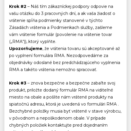
Krok #2
– Náš tím zákazníckej podpory odpovie na
vašu otázku do 3 pracovných dní, a ak vaša žiadosť o
vrátenie spĺňa podmienky stanovené v týchto
Zásadách vrátenia a Podmienkach služby, zašleme
vám vrátenie formulár (povolenie na vrátenie tovar
(„RMA“)), ktorý vyplňte.
Upozorňujeme
, že vrátenia tovaru sú akceptované až
po vyplnení formulára RMA. Nezodpovedáme za
objednávky odoslané bez predchádzajúceho vyplnenia
RMA a takéto vrátenia nemožno spracovať.
Krok #3
– znova bezpečne a bezpečne zabaľte svoj
produkt, priložte dodaný formulár RMA na viditeľné
miesto na obale a pošlite nám vrátené produkty na
spiatočnú adresu, ktorá je uvedená vo formulári RMA .
Bezchybné položky musia byť vrátené v stave výrobcu,
v pôvodnom a nepoškodenom obale. V prípade
chybných položiek kontaktujte pred dojednaním