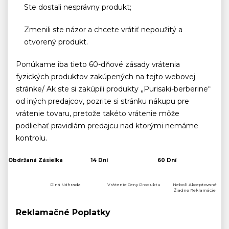
Ste dostali nesprávny produkt;
Zmenili ste názor a chcete vrátiť nepoužitý a
otvorený produkt.
Ponúkame iba tieto 60-dňové zásady vrátenia
fyzických produktov zakúpených na tejto webovej
stránke/ Ak ste si zakúpili produkty „Purisaki-berberine“
od iných predajcov, pozrite si stránku nákupu pre
vrátenie tovaru, pretože takéto vrátenie môže
podliehať pravidlám predajcu nad ktorými nemáme
kontrolu.
Obdržaná Zásielka
14 Dní
60 Dní
Plná Náhrada
Vrátenie Ceny Produktu
Neboli Akceptované
Žiadne Reklamácie
Reklamačné Poplatky